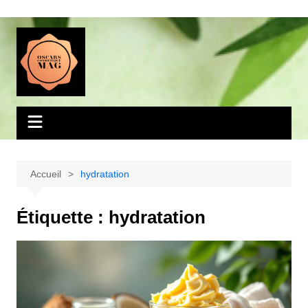
Aller
au
contenu
Accueil
hydratation
Étiquette :
hydratation